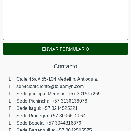
ENVIAR FORMULARIO
Contacto
Calle 45a # 55-104 Medellín, Antioquia,
servicioalcliente@toluamyh.com
Sede principal Medellín: +57 3015472691
Sede Pichincha: +57 3136136076
Sede Itagüi: +57 3244525221
Sede Rionegro: +57 3006612064
Sede Bogotá: +57 3044816879
Sede Barranquilla: +57 3042505575